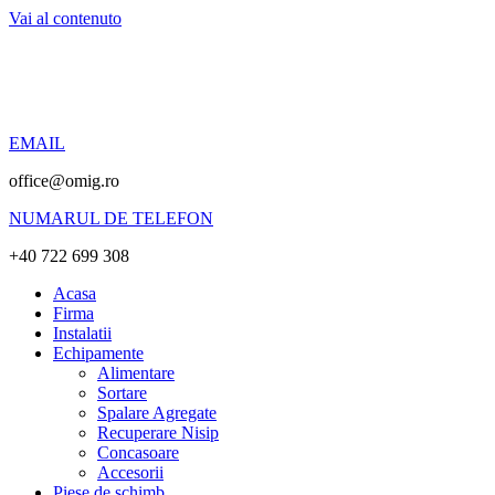
Vai al contenuto
EMAIL
office@omig.ro
NUMARUL DE TELEFON
+40 722 699 308
Acasa
Firma
Instalatii
Echipamente
Alimentare
Sortare
Spalare Agregate
Recuperare Nisip
Concasoare
Accesorii
Piese de schimb