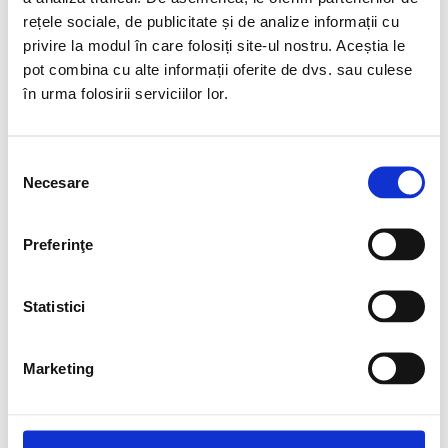
Portofoliu
rețele sociale, de publicitate și de analize informații cu
privire la modul în care folosiți site-ul nostru. Aceștia le
All
Accesorii
pot combina cu alte informații oferite de dvs. sau culese
Accesorii Pentru Ciururi
în urma folosirii serviciilor lor.
Accesorii Pentru Piese Turnate
Aliaje Speciale Cu Crom
Alimentare
Concasoare
Selecția
Conuri Si Manta Concasor
Necesare
consimțământului
Covoare Din Cauciuc Pentru Benzi Transportoare
Cupe Pentru Spalatoare De Nisip
Diuze Pentru Ciururi
Preferinţe
Grupuri Semifixe Pe Sanie Si Mobile
Instalatii De Tratare Apei Uzate
Oteluri Austenitice Cu Mangan
Oteluri Martensitice
Statistici
Reciclare Deseuri
Recuperare Nisip
Reductoare Motovibratoare Rulmenti Lagare
Marketing
Role Pentru Benzi Transportoare
Site Din Poliuretan Autoportante
Site Din Poliuretan Cu Sistem De Intindere
Site Din Poliuretan Modulare
Site Din Poliuretan Pentru Vibrouscatoare