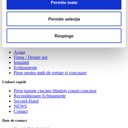
Permite toate
Site Din Tabla Perforata Antiuzura
Site Din Tabla Perforata Cauciucata
Site Metalice
Permite selecția
Sortare
Spalare Agregate
Statii De Sortare Si Concasare Agregate
Stergatoare Benzi
Respinge
Linkuri rapide
Acasa
Firma / Despre noi
Instalatii
Echipamente
Piese pentru statii de sortare si concasare
Linkuri rapide
Piese turnate ciocane blindaje conuri concasor
Reconditionare Echipamente
Second-Hand
NEWS
Contact
Date de contact