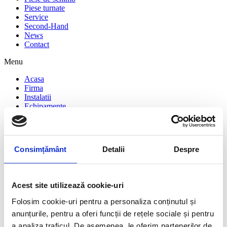
Piese turnate
Service
Second-Hand
News
Contact
Menu
Acasa
Firma
Instalatii
Echipamente
Alimentare
Sortare
Spalare Agregate
Recuperare Nisip
Consimțământ
Detalii
Despre
Concasoare
Accesorii
Piese de schimb
Piese turnate
Acest site utilizează cookie-uri
Service
Second-Hand
Folosim cookie-uri pentru a personaliza conținutul și
News
anunțurile, pentru a oferi funcții de rețele sociale și pentru
Contact
a analiza traficul. De asemenea, le oferim partenerilor de